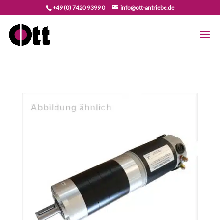
+49 (0) 7420 9399 0
info@ott-antriebe.de