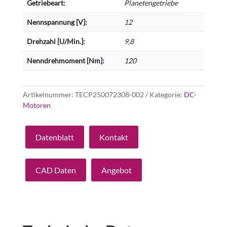
Getriebeart:
Planetengetriebe
Nennspannung [V]:
12
Drehzahl [U/Min.]:
9,8
Nenndrehmoment [Nm]:
120
Artikelnummer:
TECP250072308-002
Kategorie:
DC-
Motoren
Datenblatt
Kontakt
CAD Daten
Angebot