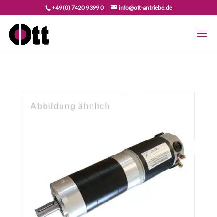
+49 (0) 7420 9399 0
info@ott-antriebe.de