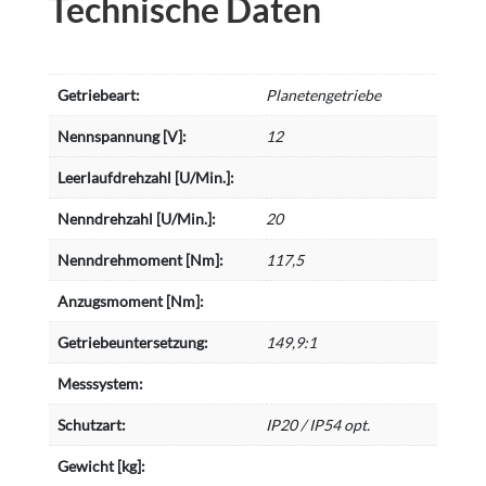
Technische Daten
Getriebeart:
Planetengetriebe
Nennspannung [V]:
12
Leerlaufdrehzahl [U/Min.]:
Nenndrehzahl [U/Min.]:
20
Nenndrehmoment [Nm]:
117,5
Anzugsmoment [Nm]:
Getriebeuntersetzung:
149,9:1
Messsystem:
Schutzart:
IP20 / IP54 opt.
Gewicht [kg]: