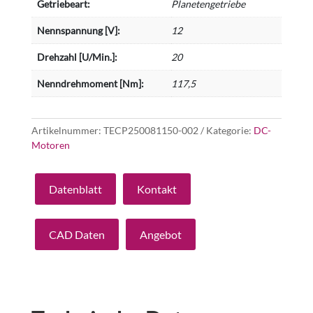
Getriebeart:
Planetengetriebe
Nennspannung [V]:
12
Drehzahl [U/Min.]:
20
Nenndrehmoment [Nm]:
117,5
Artikelnummer:
TECP250081150-002
Kategorie:
DC-
Motoren
Datenblatt
Kontakt
CAD Daten
Angebot