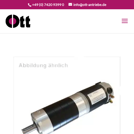
+49 (0) 7420 9399 0
info@ott-antriebe.de