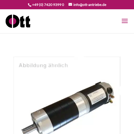
+49 (0) 7420 9399 0
info@ott-antriebe.de