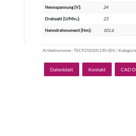
Nennspannung [V]:
24
Drehzahl [U/Min.]:
23
Nenndrehmoment [Nm]:
101,6
Artikelnummer:
TECP250105130-001
Kategori
Datenblatt
Kontakt
CAD D