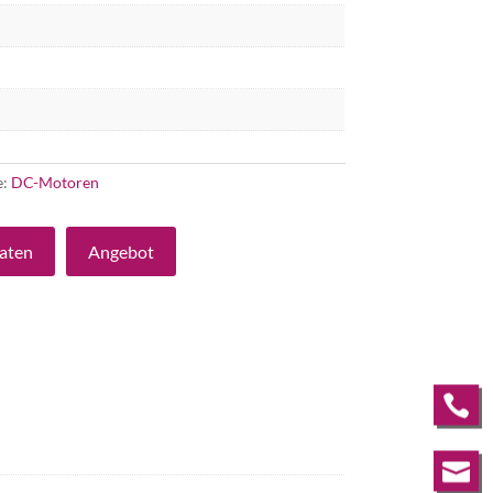
e:
DC-Motoren
aten
Angebot

