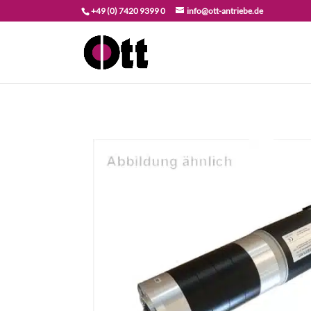
+49 (0) 7420 9399 0
info@ott-antriebe.de