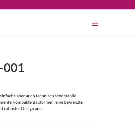
-001
infache aber auch technisch sehr stabile
omente, kompakte Bauformen, eine begrenzte
nd robustes Design aus.