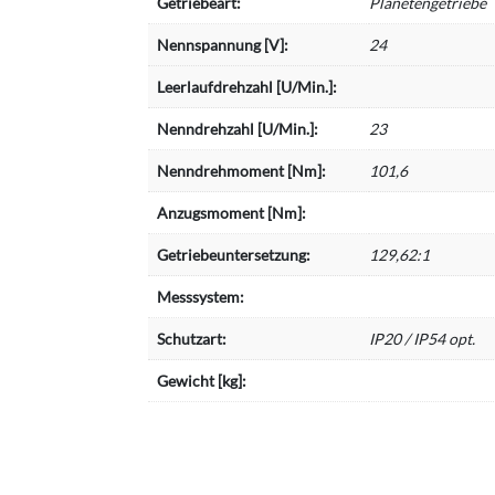
Getriebeart:
Planetengetriebe
Nennspannung [V]:
24
Leerlaufdrehzahl [U/Min.]:
Nenndrehzahl [U/Min.]:
23
Nenndrehmoment [Nm]:
101,6
Anzugsmoment [Nm]:
Getriebeuntersetzung:
129,62:1
Messsystem:
Schutzart:
IP20 / IP54 opt.
Gewicht [kg]: