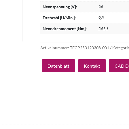
Nennspannung [V]:
24
Drehzahl [U/Min.]:
9,8
Nenndrehmoment [Nm]:
241,1
Artikelnummer:
TECP250120308-001
Kategori
Datenblatt
Kontakt
CAD D