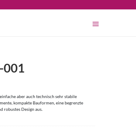
-001
infache aber auch technisch sehr stabile
omente, kompakte Bauformen, eine begrenzte
nd robustes Design aus.