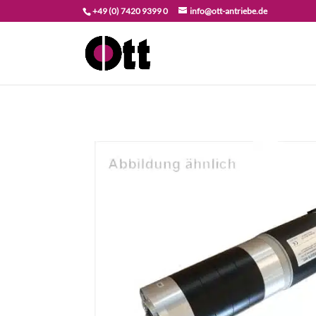
+49 (0) 7420 9399 0
info@ott-antriebe.de