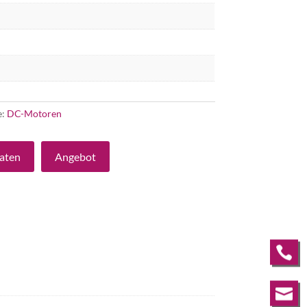
e:
DC-Motoren
aten
Angebot

