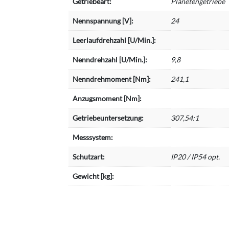
Getriebeart:
Planetengetriebe
Nennspannung [V]:
24
Leerlaufdrehzahl [U/Min.]:
Nenndrehzahl [U/Min.]:
9,8
Nenndrehmoment [Nm]:
241,1
Anzugsmoment [Nm]:
Getriebeuntersetzung:
307,54:1
Messsystem:
Schutzart:
IP20 / IP54 opt.
Gewicht [kg]: