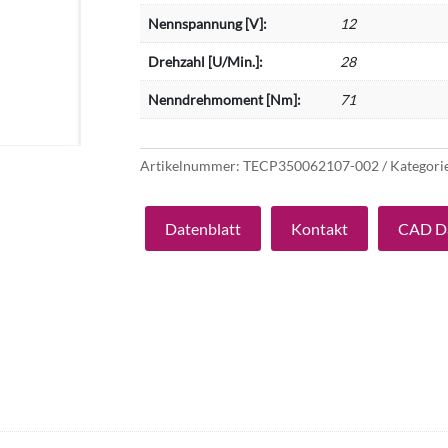
Nennspannung [V]:
12
Drehzahl [U/Min.]:
28
Nenndrehmoment [Nm]:
71
Artikelnummer:
TECP350062107-002
Kategori
Datenblatt
Kontakt
CAD D