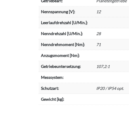
Getriebeart:
Planetengetriebe
Nennspannung [V]:
12
Leerlaufdrehzahl [U/Min.]:
Nenndrehzahl [U/Min.]:
28
Nenndrehmoment [Nm]:
71
Anzugsmoment [Nm]:
Getriebeuntersetzung:
107,2:1
Messsystem:
Schutzart:
IP20 / IP54 opt.
Gewicht [kg]: