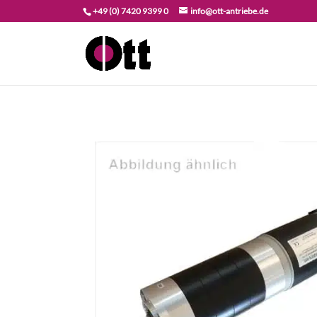
+49 (0) 7420 9399 0
info@ott-antriebe.de