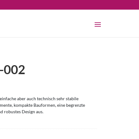
-002
infache aber auch technisch sehr stabile
omente, kompakte Bauformen, eine begrenzte
nd robustes Design aus.