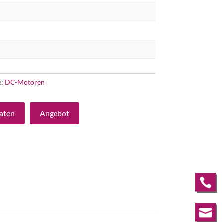
e:
DC-Motoren
aten
Angebot

