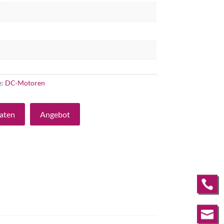
e:
DC-Motoren
aten
Angebot

