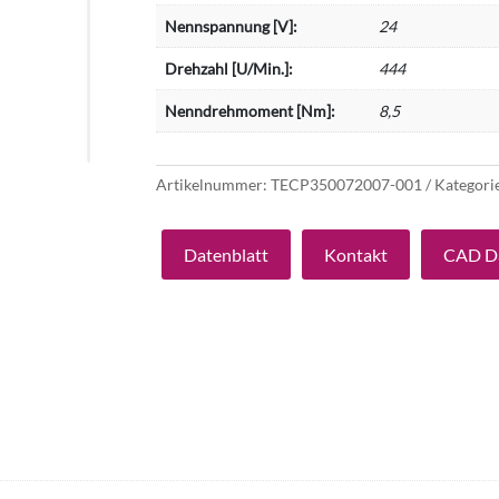
Nennspannung [V]:
24
Drehzahl [U/Min.]:
444
Nenndrehmoment [Nm]:
8,5
Artikelnummer:
TECP350072007-001
Kategori
Datenblatt
Kontakt
CAD D