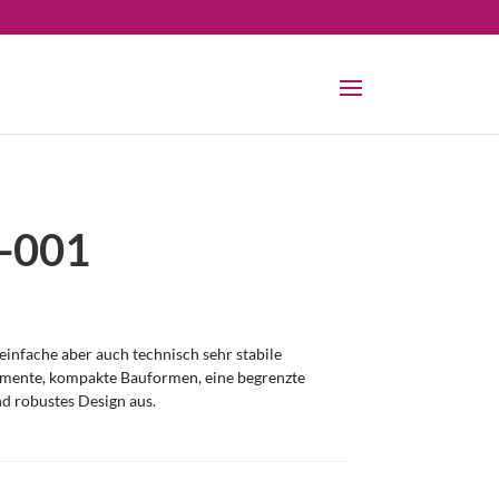
-001
infache aber auch technisch sehr stabile
omente, kompakte Bauformen, eine begrenzte
nd robustes Design aus.