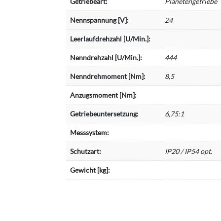
Getriebeart:
Planetengetriebe
Nennspannung [V]:
24
Leerlaufdrehzahl [U/Min.]:
Nenndrehzahl [U/Min.]:
444
Nenndrehmoment [Nm]:
8,5
Anzugsmoment [Nm]:
Getriebeuntersetzung:
6,75:1
Messsystem:
Schutzart:
IP20 / IP54 opt.
Gewicht [kg]: