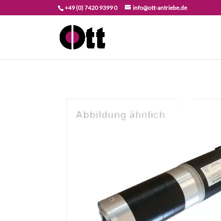
+49 (0) 7420 9399 0
info@ott-antriebe.de