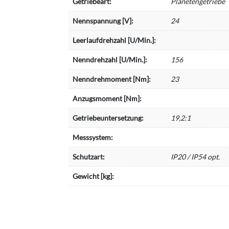
Getriebeart:
Planetengetriebe
Nennspannung [V]:
24
Leerlaufdrehzahl [U/Min.]:
Nenndrehzahl [U/Min.]:
156
Nenndrehmoment [Nm]:
23
Anzugsmoment [Nm]:
Getriebeuntersetzung:
19,2:1
Messsystem:
Schutzart:
IP20 / IP54 opt.
Gewicht [kg]: