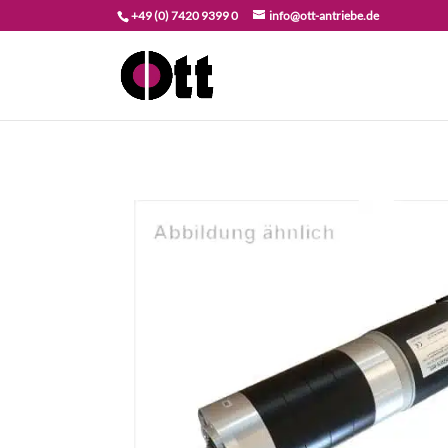
+49 (0) 7420 9399 0
info@ott-antriebe.de