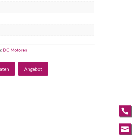
e:
DC-Motoren
aten
Angebot

