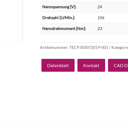
Nennspannung [V]:
24
Drehzahl [U/Min.]:
156
Nenndrehmoment [Nm]:
23
Artikelnummer:
TECP350072019-001
Kategori
Datenblatt
Kontakt
CAD D