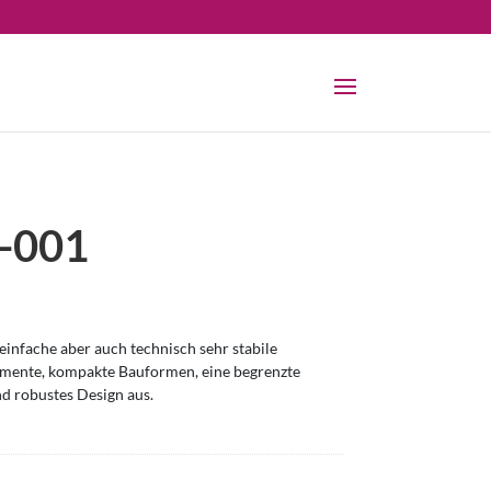
-001
infache aber auch technisch sehr stabile
omente, kompakte Bauformen, eine begrenzte
nd robustes Design aus.