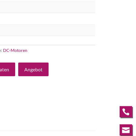
e:
DC-Motoren
aten
Angebot

