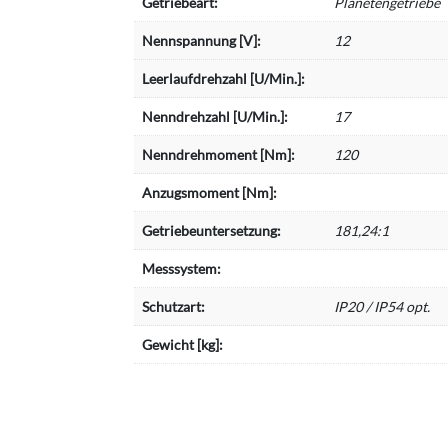
Getriebeart:
Planetengetriebe
Nennspannung [V]:
12
Leerlaufdrehzahl [U/Min.]:
Nenndrehzahl [U/Min.]:
17
Nenndrehmoment [Nm]:
120
Anzugsmoment [Nm]:
Getriebeuntersetzung:
181,24:1
Messsystem:
Schutzart:
IP20 / IP54 opt.
Gewicht [kg]: