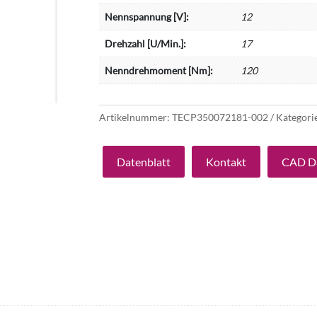
Nennspannung [V]:
12
Drehzahl [U/Min.]:
17
Nenndrehmoment [Nm]:
120
Artikelnummer:
TECP350072181-002
Kategori
Datenblatt
Kontakt
CAD D