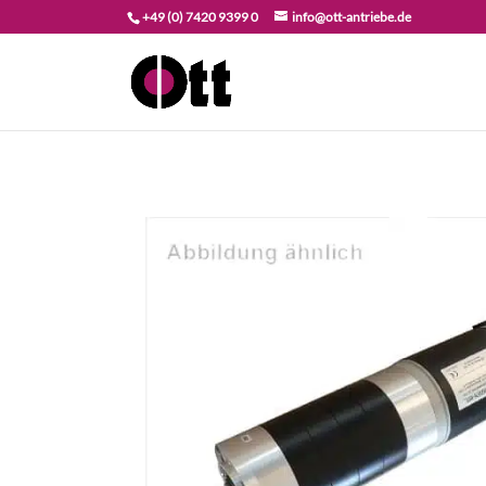
+49 (0) 7420 9399 0
info@ott-antriebe.de