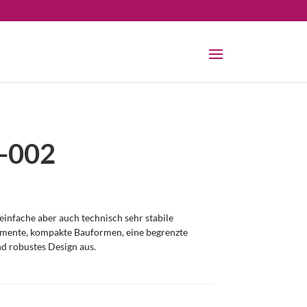
-002
infache aber auch technisch sehr stabile
omente, kompakte Bauformen, eine begrenzte
nd robustes Design aus.