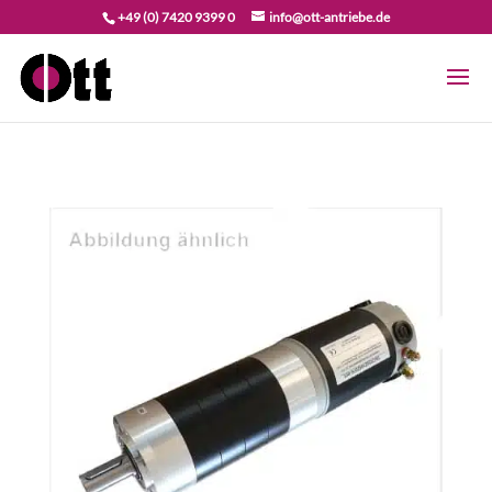
+49 (0) 7420 9399 0
info@ott-antriebe.de