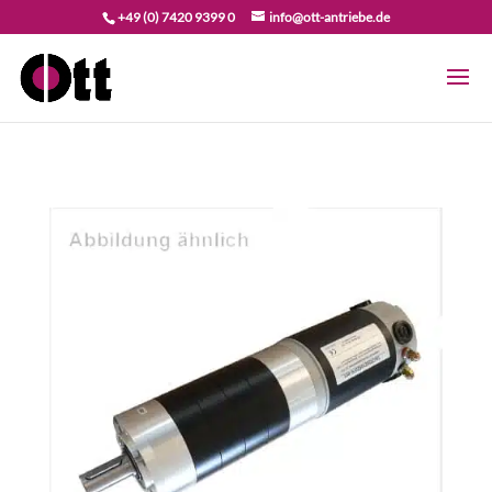
+49 (0) 7420 9399 0
info@ott-antriebe.de