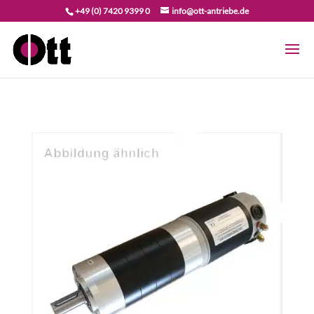
+49 (0) 7420 9399 0
info@ott-antriebe.de