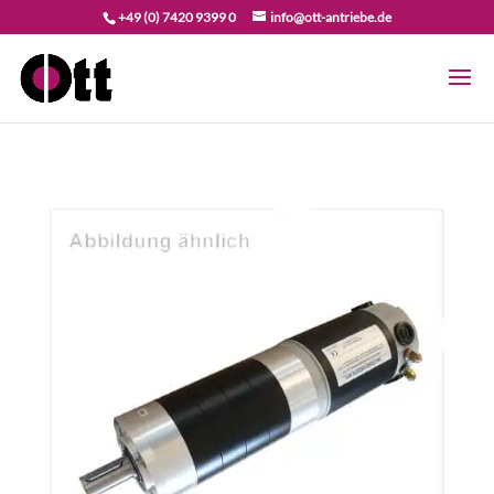
+49 (0) 7420 9399 0
info@ott-antriebe.de