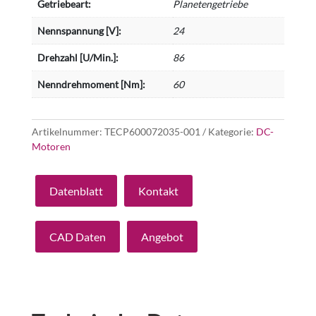
Getriebeart:
Planetengetriebe
Nennspannung [V]:
24
Drehzahl [U/Min.]:
86
Nenndrehmoment [Nm]:
60
Artikelnummer:
TECP600072035-001
Kategorie:
DC-
Motoren
Datenblatt
Kontakt
CAD Daten
Angebot