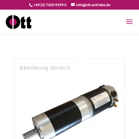
+49 (0) 7420 9399 0
info@ott-antriebe.de