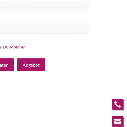
e:
DC-Motoren
aten
Angebot

