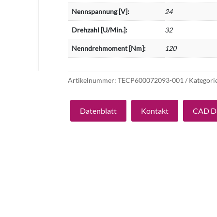
Nennspannung [V]:
24
Drehzahl [U/Min.]:
32
Nenndrehmoment [Nm]:
120
Artikelnummer:
TECP600072093-001
Kategori
Datenblatt
Kontakt
CAD D