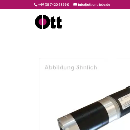
+49 (0) 7420 9399 0
info@ott-antriebe.de