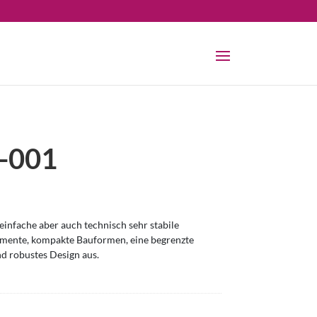
-001
infache aber auch technisch sehr stabile
omente, kompakte Bauformen, eine begrenzte
nd robustes Design aus.