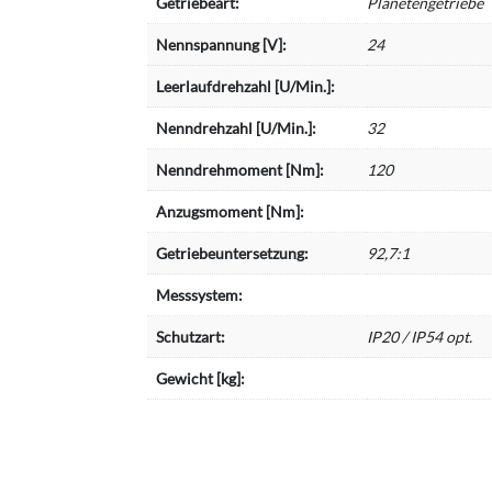
Getriebeart:
Planetengetriebe
Nennspannung [V]:
24
Leerlaufdrehzahl [U/Min.]:
Nenndrehzahl [U/Min.]:
32
Nenndrehmoment [Nm]:
120
Anzugsmoment [Nm]:
Getriebeuntersetzung:
92,7:1
Messsystem:
Schutzart:
IP20 / IP54 opt.
Gewicht [kg]: