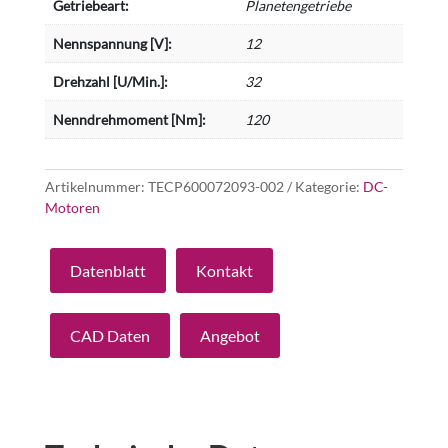
Getriebeart:
Planetengetriebe
Nennspannung [V]:
12
Drehzahl [U/Min.]:
32
Nenndrehmoment [Nm]:
120
Artikelnummer:
TECP600072093-002
Kategorie:
DC-
Motoren
Datenblatt
Kontakt
CAD Daten
Angebot