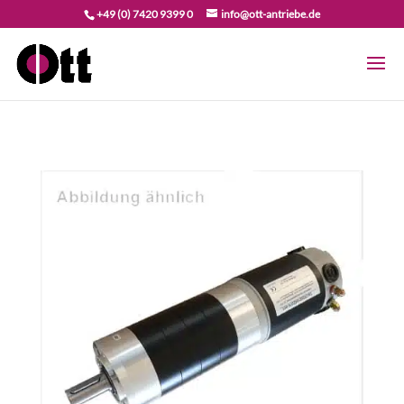
+49 (0) 7420 9399 0
info@ott-antriebe.de