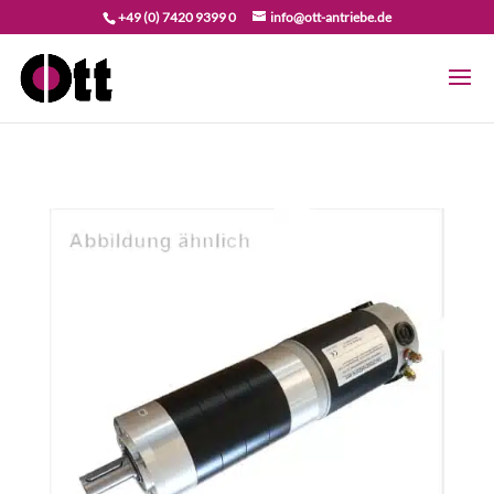
+49 (0) 7420 9399 0
info@ott-antriebe.de