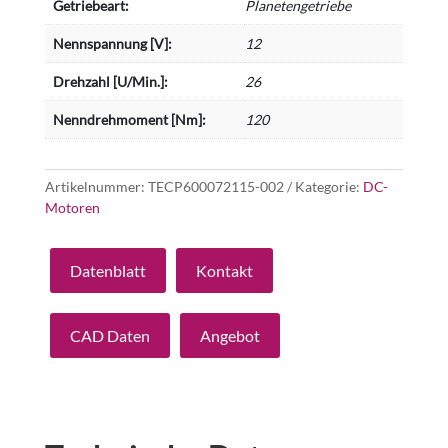
Getriebeart:
Planetengetriebe
Nennspannung [V]:
12
Drehzahl [U/Min.]:
26
Nenndrehmoment [Nm]:
120
Artikelnummer:
TECP600072115-002
Kategorie:
DC-
Motoren
Datenblatt
Kontakt
CAD Daten
Angebot