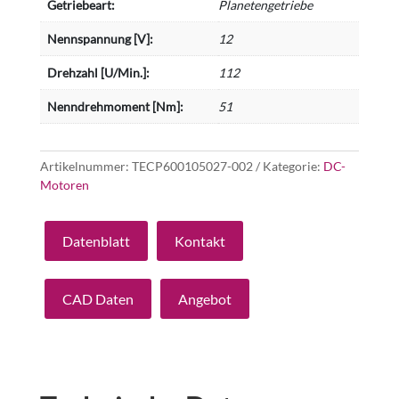
Getriebeart:
Planetengetriebe
Nennspannung [V]:
12
Drehzahl [U/Min.]:
112
Nenndrehmoment [Nm]:
51
Artikelnummer:
TECP600105027-002
Kategorie:
DC-
Motoren
Datenblatt
Kontakt
CAD Daten
Angebot