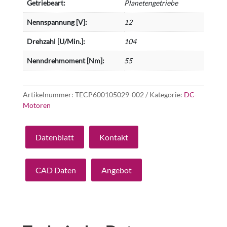
Getriebeart:
Planetengetriebe
Nennspannung [V]:
12
Drehzahl [U/Min.]:
104
Nenndrehmoment [Nm]:
55
Artikelnummer:
TECP600105029-002
Kategorie:
DC-
Motoren
Datenblatt
Kontakt
CAD Daten
Angebot