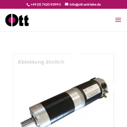
+49 (0) 7420 9399 0
info@ott-antriebe.de