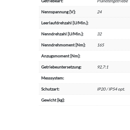
Getriebeart:
Planetengetriebe
Nennspannung [V]:
24
Leerlaufdrehzahl [U/Min.]:
Nenndrehzahl [U/Min.]:
32
Nenndrehmoment [Nm]:
165
Anzugsmoment [Nm]:
Getriebeuntersetzung:
92,7:1
Messsystem:
Schutzart:
IP20 / IP54 opt.
Gewicht [kg]: