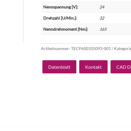
Nennspannung [V]:
24
Drehzahl [U/Min.]:
32
Nenndrehmoment [Nm]:
165
Artikelnummer:
TECP600105093-001
Kategori
Datenblatt
Kontakt
CAD D