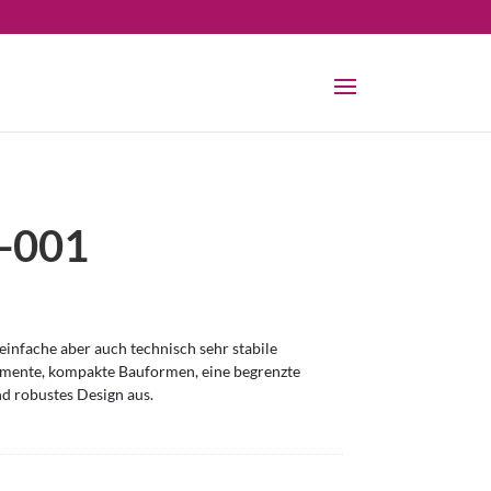
-001
infache aber auch technisch sehr stabile
omente, kompakte Bauformen, eine begrenzte
nd robustes Design aus.