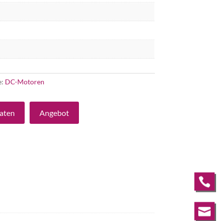
e:
DC-Motoren
aten
Angebot

