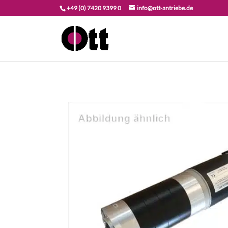
+49 (0) 7420 9399 0
info@ott-antriebe.de