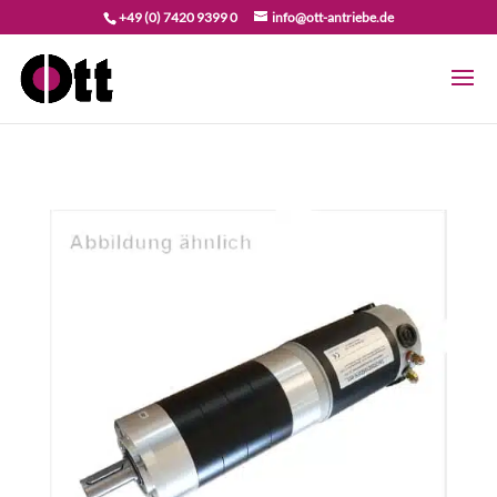
+49 (0) 7420 9399 0
info@ott-antriebe.de