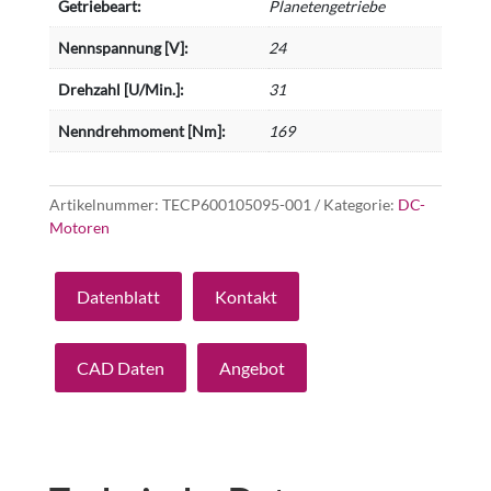
Getriebeart:
Planetengetriebe
Nennspannung [V]:
24
Drehzahl [U/Min.]:
31
Nenndrehmoment [Nm]:
169
Artikelnummer:
TECP600105095-001
Kategorie:
DC-
Motoren
Datenblatt
Kontakt
CAD Daten
Angebot