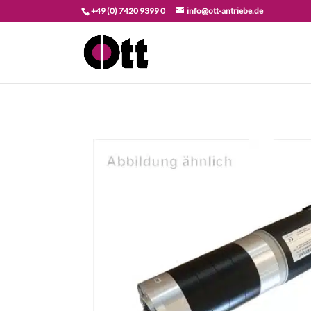
+49 (0) 7420 9399 0
info@ott-antriebe.de