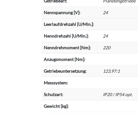
Getriebeart:
Planetengetriebe
Nennspannung [V]:
24
Leerlaufdrehzahl [U/Min.]:
Nenndrehzahl [U/Min.]:
24
Nenndrehmoment [Nm]:
220
Anzugsmoment [Nm]:
Getriebeuntersetzung:
123,97:1
Messsystem:
Schutzart:
IP20 / IP54 opt.
Gewicht [kg]: