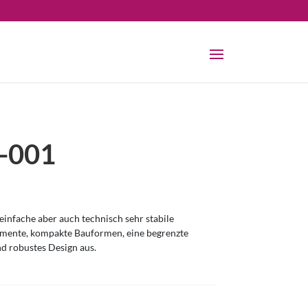
-001
infache aber auch technisch sehr stabile
omente, kompakte Bauformen, eine begrenzte
nd robustes Design aus.