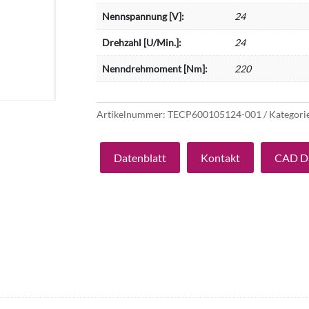
Nennspannung [V]:
24
Drehzahl [U/Min.]:
24
Nenndrehmoment [Nm]:
220
Artikelnummer:
TECP600105124-001
Kategori
Datenblatt
Kontakt
CAD D