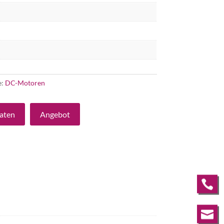
e:
DC-Motoren
aten
Angebot

