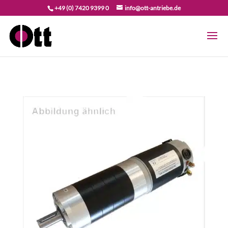
+49 (0) 7420 9399 0
info@ott-antriebe.de