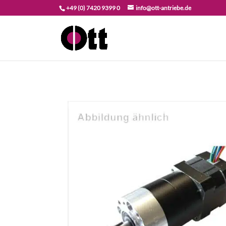
+49 (0) 7420 9399 0
info@ott-antriebe.de