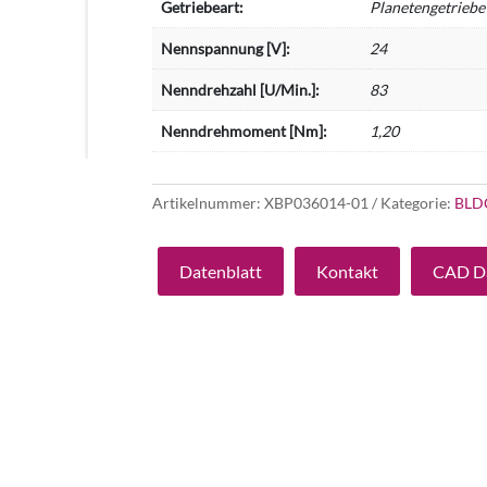
Getriebeart:
Planetengetriebe
Nennspannung [V]:
24
Nenndrehzahl [U/Min.]:
83
Nenndrehmoment [Nm]:
1,20
Artikelnummer:
XBP036014-01
Kategorie:
BLD
Datenblatt
Kontakt
CAD D