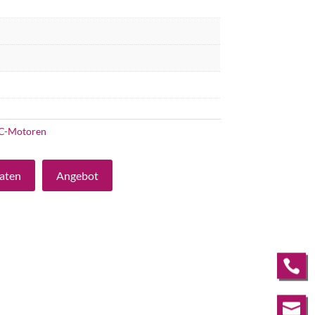
C-Motoren
aten
Angebot

