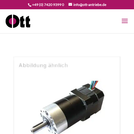
+49 (0) 7420 9399 0
info@ott-antriebe.de