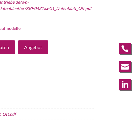
antriebe.de/wp-
/datenblaetter/XBP0431xx-01_Datenblatt_Ott.pdf
aufmodelle
aten
Angebot



_Ott.pdf