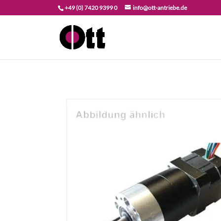
+49 (0) 7420 9399 0
info@ott-antriebe.de