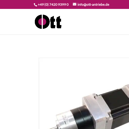
+49 (0) 7420 9399 0
info@ott-antriebe.de