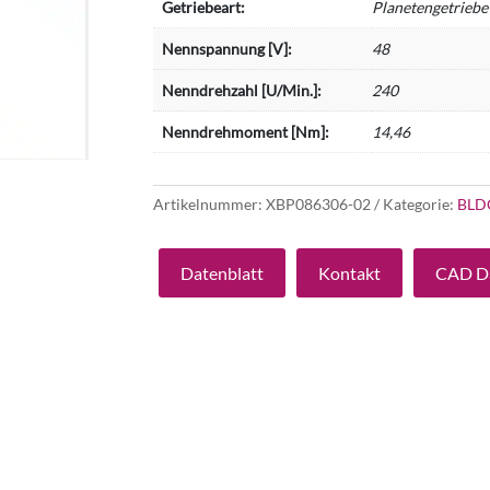
Getriebeart:
Planetengetriebe
Nennspannung [V]:
48
Nenndrehzahl [U/Min.]:
240
Nenndrehmoment [Nm]:
14,46
Artikelnummer:
XBP086306-02
Kategorie:
BLD
Datenblatt
Kontakt
CAD D