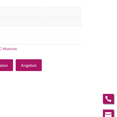
C-Motoren
aten
Angebot

