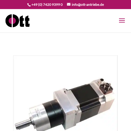
+49 (0) 7420 9399 0
info@ott-antriebe.de