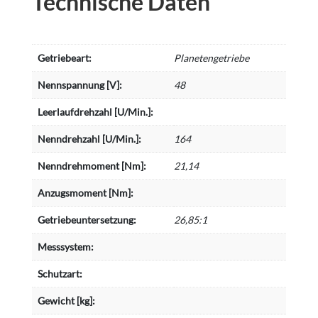
Technische Daten
Getriebeart:
Planetengetriebe
Nennspannung [V]:
48
Leerlaufdrehzahl [U/Min.]:
Nenndrehzahl [U/Min.]:
164
Nenndrehmoment [Nm]:
21,14
Anzugsmoment [Nm]:
Getriebeuntersetzung:
26,85:1
Messsystem:
Schutzart:
Gewicht [kg]: