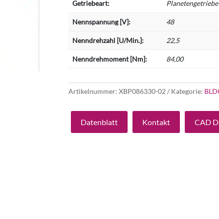
Getriebeart:
Planetengetriebe
Nennspannung [V]:
48
Nenndrehzahl [U/Min.]:
22,5
Nenndrehmoment [Nm]:
84,00
Artikelnummer:
XBP086330-02
Kategorie:
BLD
Datenblatt
Kontakt
CAD D