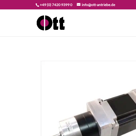
+49 (0) 7420 9399 0
info@ott-antriebe.de