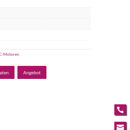
C-Motoren
aten
Angebot

