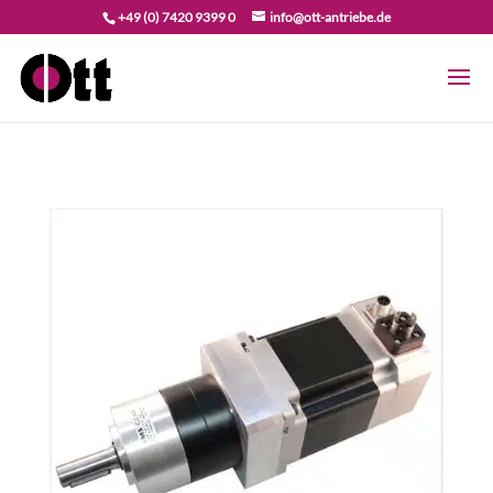
+49 (0) 7420 9399 0
info@ott-antriebe.de