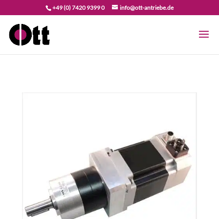
+49 (0) 7420 9399 0
info@ott-antriebe.de