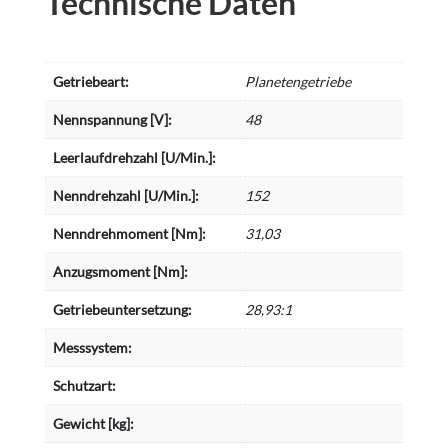
Technische Daten
Getriebeart:
Planetengetriebe
Nennspannung [V]:
48
Leerlaufdrehzahl [U/Min.]:
Nenndrehzahl [U/Min.]:
152
Nenndrehmoment [Nm]:
31,03
Anzugsmoment [Nm]:
Getriebeuntersetzung:
28,93:1
Messsystem:
Schutzart:
Gewicht [kg]: