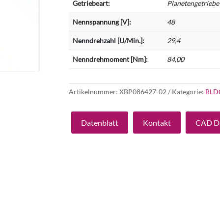
Getriebeart:
Planetengetriebe
Nennspannung [V]:
48
Nenndrehzahl [U/Min.]:
29,4
Nenndrehmoment [Nm]:
84,00
Artikelnummer:
XBP086427-02
Kategorie:
BLD
Datenblatt
Kontakt
CAD D