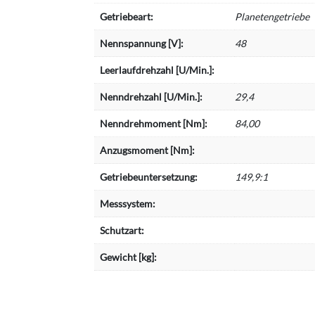
Getriebeart:
Planetengetriebe
Nennspannung [V]:
48
Leerlaufdrehzahl [U/Min.]:
Nenndrehzahl [U/Min.]:
29,4
Nenndrehmoment [Nm]:
84,00
Anzugsmoment [Nm]:
Getriebeuntersetzung:
149,9:1
Messsystem:
Schutzart:
Gewicht [kg]: