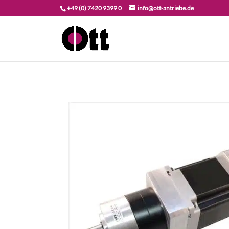
+49 (0) 7420 9399 0
info@ott-antriebe.de