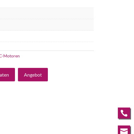
C-Motoren
aten
Angebot

