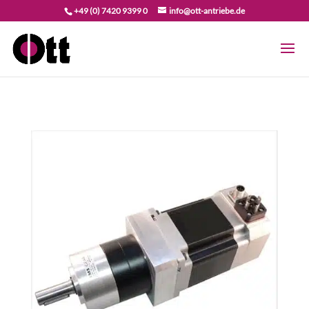
+49 (0) 7420 9399 0
info@ott-antriebe.de