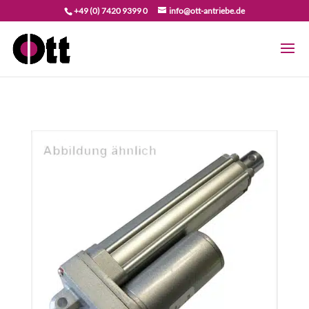
+49 (0) 7420 9399 0
info@ott-antriebe.de