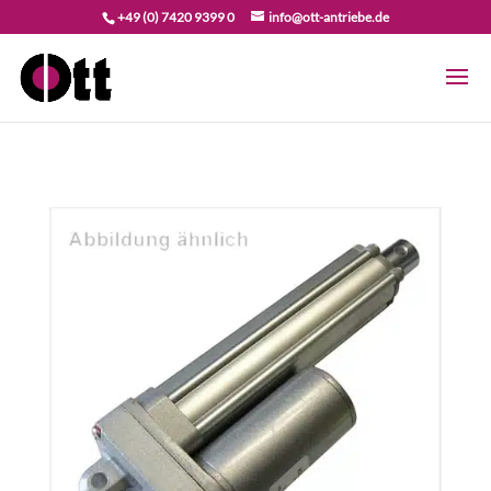
+49 (0) 7420 9399 0
info@ott-antriebe.de