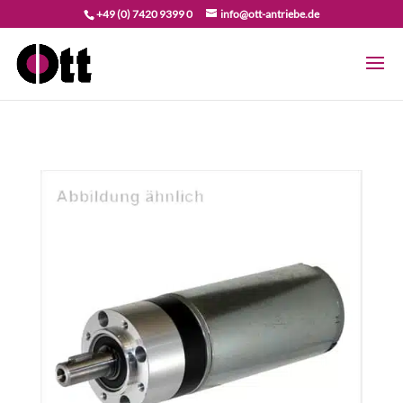
+49 (0) 7420 9399 0
info@ott-antriebe.de