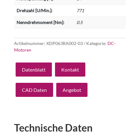
Drehzahl [U/Min.]:
771
Nenndrehmoment [Nm]:
0.5
Artikelnummer:
XDP063RA002-03
Kategorie:
DC-
Motoren
Datenblatt
Kontakt
CAD Daten
Angebot
Technische Daten