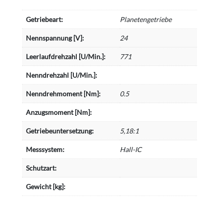
Getriebeart:
Planetengetriebe
Nennspannung [V]:
24
Leerlaufdrehzahl [U/Min.]:
771
Nenndrehzahl [U/Min.]:
Nenndrehmoment [Nm]:
0.5
Anzugsmoment [Nm]:
Getriebeuntersetzung:
5,18:1
Messsystem:
Hall-IC
Schutzart:
Gewicht [kg]: