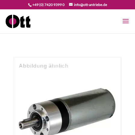
+49 (0) 7420 9399 0
info@ott-antriebe.de