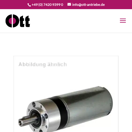
+49 (0) 7420 9399 0
info@ott-antriebe.de