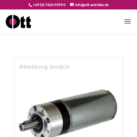
+49 (0) 7420 9399 0
info@ott-antriebe.de