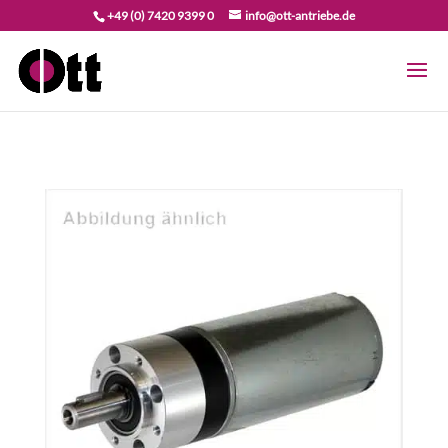
+49 (0) 7420 9399 0
info@ott-antriebe.de