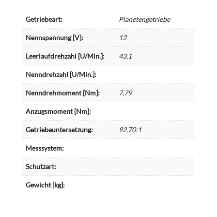
Getriebeart:
Planetengetriebe
Nennspannung [V]:
12
Leerlaufdrehzahl [U/Min.]:
43,1
Nenndrehzahl [U/Min.]:
Nenndrehmoment [Nm]:
7,79
Anzugsmoment [Nm]:
Getriebeuntersetzung:
92,70:1
Messsystem:
Schutzart:
Gewicht [kg]: