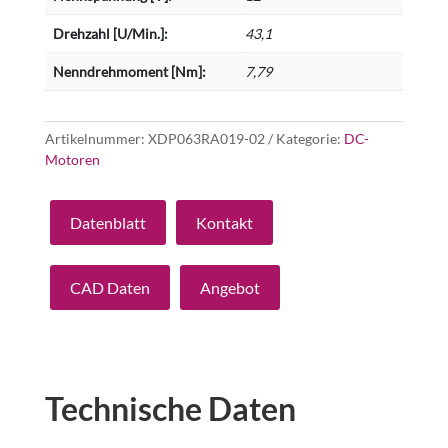
Drehzahl [U/Min.]:
43,1
Nenndrehmoment [Nm]:
7,79
Artikelnummer:
XDP063RA019-02
Kategorie:
DC-
Motoren
Datenblatt
Kontakt
CAD Daten
Angebot
Technische Daten