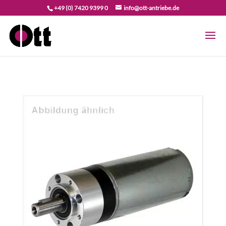
+49 (0) 7420 9399 0
info@ott-antriebe.de