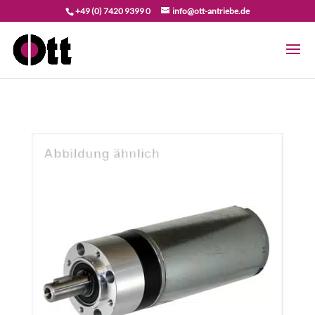
+49 (0) 7420 9399 0
info@ott-antriebe.de