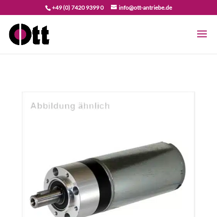
+49 (0) 7420 9399 0
info@ott-antriebe.de