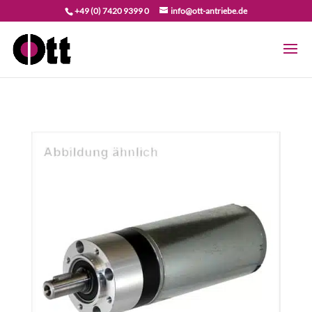
+49 (0) 7420 9399 0
info@ott-antriebe.de