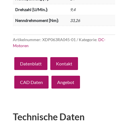
Drehzahl [U/Min.]:
9,4
Nenndrehmoment [Nm]:
33,26
Artikelnummer:
XDP063RA045-01
Kategorie:
DC-
Motoren
Datenblatt
Kontakt
CAD Daten
Angebot
Technische Daten