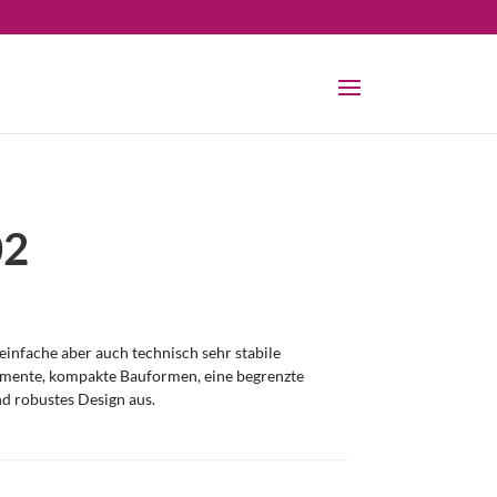
02
infache aber auch technisch sehr stabile
omente, kompakte Bauformen, eine begrenzte
nd robustes Design aus.