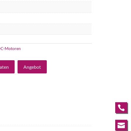
C-Motoren
aten
Angebot

