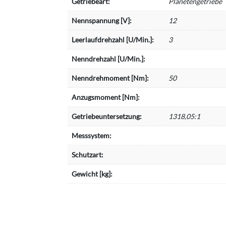
Getriebeart:
Planetengetriebe
Nennspannung [V]:
12
Leerlaufdrehzahl [U/Min.]:
3
Nenndrehzahl [U/Min.]:
Nenndrehmoment [Nm]:
50
Anzugsmoment [Nm]:
Getriebeuntersetzung:
1318,05:1
Messsystem:
Schutzart:
Gewicht [kg]: