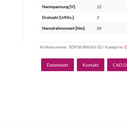
Nennspannung [V]:
12
Drehzahl [U/Min.]:
3
Nenndrehmoment [Nm]:
50
Artikelnummer:
XDP063RA065-02
Kategorie:
D
Datenblatt
Kontakt
CAD D