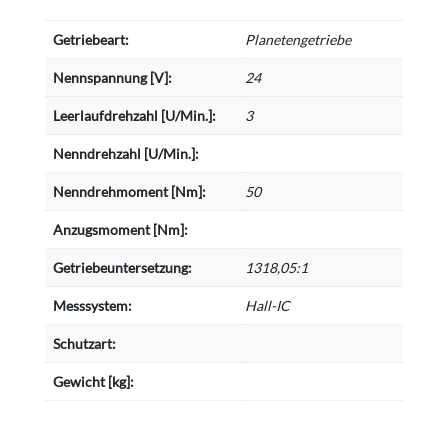
Getriebeart:
Planetengetriebe
Nennspannung [V]:
24
Leerlaufdrehzahl [U/Min.]:
3
Nenndrehzahl [U/Min.]:
Nenndrehmoment [Nm]:
50
Anzugsmoment [Nm]:
Getriebeuntersetzung:
1318,05:1
Messsystem:
Hall-IC
Schutzart:
Gewicht [kg]: