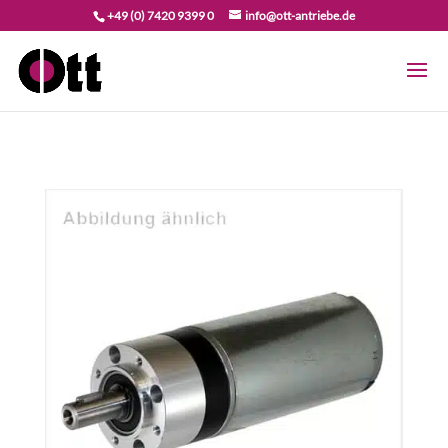
+49 (0) 7420 9399 0
info@ott-antriebe.de