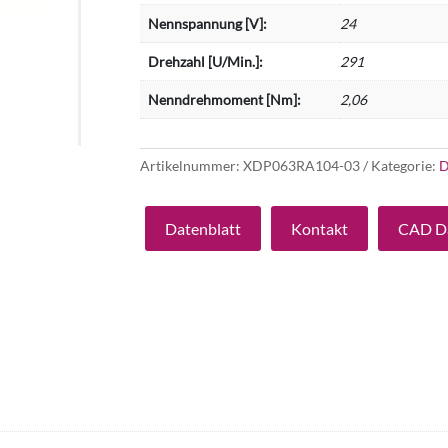
Nennspannung [V]:
24
Drehzahl [U/Min.]:
291
Nenndrehmoment [Nm]:
2,06
Artikelnummer:
XDP063RA104-03
Kategorie:
D
Datenblatt
Kontakt
CAD D