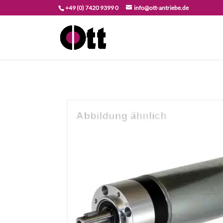
+49 (0) 7420 9399 0
info@ott-antriebe.de