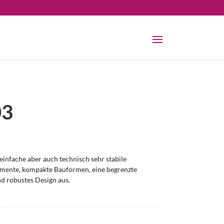
03
infache aber auch technisch sehr stabile
omente, kompakte Bauformen, eine begrenzte
nd robustes Design aus.