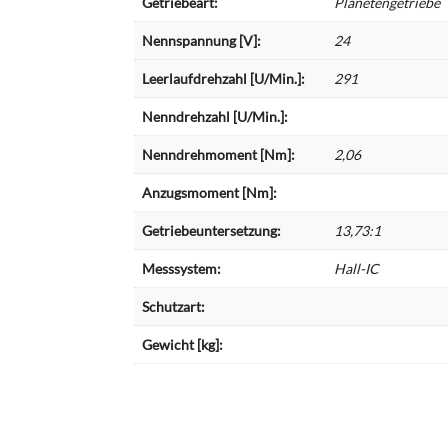
Getriebeart:
Planetengetriebe
Nennspannung [V]:
24
Leerlaufdrehzahl [U/Min.]:
291
Nenndrehzahl [U/Min.]:
Nenndrehmoment [Nm]:
2,06
Anzugsmoment [Nm]:
Getriebeuntersetzung:
13,73:1
Messsystem:
Hall-IC
Schutzart:
Gewicht [kg]: