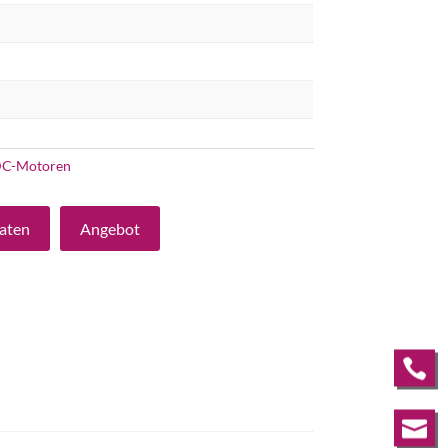
C-Motoren
aten
Angebot

