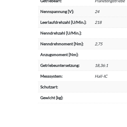
Getriebeart:
Planetengetriebe
Nennspannung [V]:
24
Leerlaufdrehzahl [U/Min.]:
218
Nenndrehzahl [U/Min.]:
Nenndrehmoment [Nm]:
2,75
Anzugsmoment [Nm]:
Getriebeuntersetzung:
18,36:1
Messsystem:
Hall-IC
Schutzart:
Gewicht [kg]: