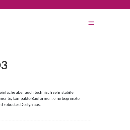
03
infache aber auch technisch sehr stabile
omente, kompakte Bauformen, eine begrenzte
nd robustes Design aus.