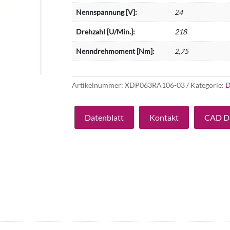
Nennspannung [V]:
24
Drehzahl [U/Min.]:
218
Nenndrehmoment [Nm]:
2,75
Artikelnummer:
XDP063RA106-03
Kategorie:
D
Datenblatt
Kontakt
CAD D