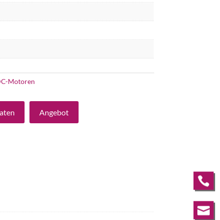
C-Motoren
aten
Angebot

