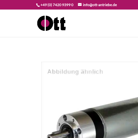
+49 (0) 7420 9399 0
info@ott-antriebe.de