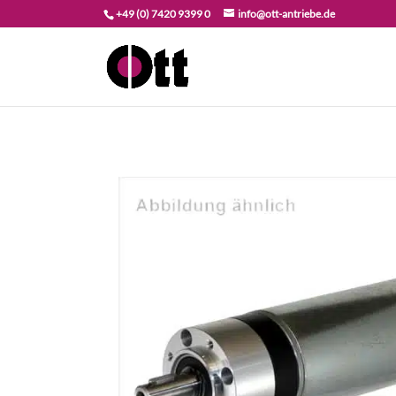
+49 (0) 7420 9399 0
info@ott-antriebe.de