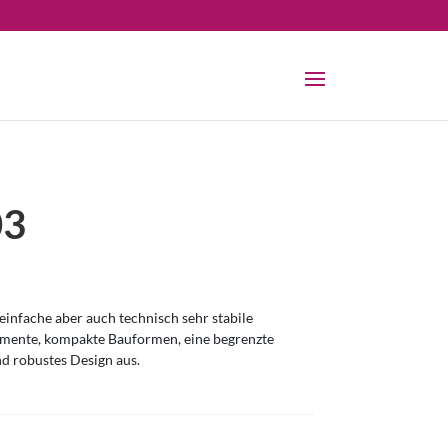
03
infache aber auch technisch sehr stabile
omente, kompakte Bauformen, eine begrenzte
nd robustes Design aus.