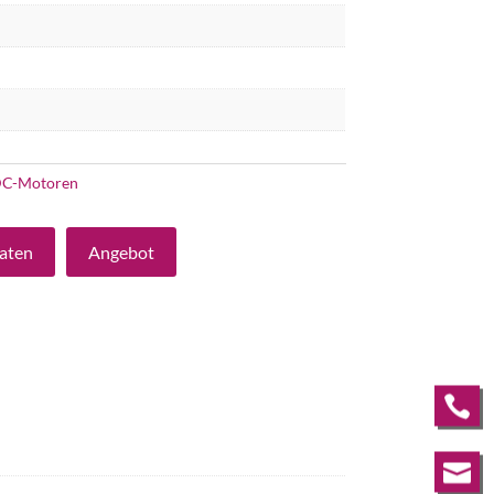
C-Motoren
aten
Angebot

