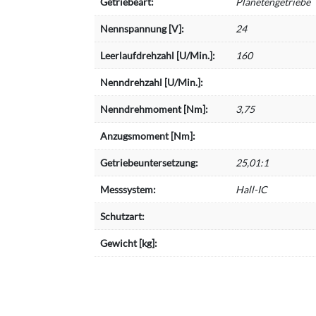
Getriebeart:
Planetengetriebe
Nennspannung [V]:
24
Leerlaufdrehzahl [U/Min.]:
160
Nenndrehzahl [U/Min.]:
Nenndrehmoment [Nm]:
3,75
Anzugsmoment [Nm]:
Getriebeuntersetzung:
25,01:1
Messsystem:
Hall-IC
Schutzart:
Gewicht [kg]: