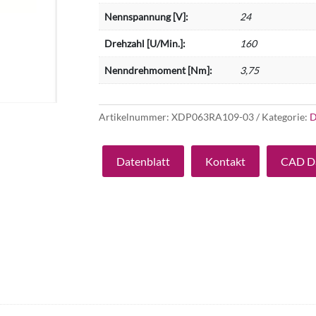
Nennspannung [V]:
24
Drehzahl [U/Min.]:
160
Nenndrehmoment [Nm]:
3,75
Artikelnummer:
XDP063RA109-03
Kategorie:
D
Datenblatt
Kontakt
CAD D